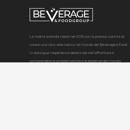
La nostra azienda nasce nel 2015 con la precisa volontà di
creare una vera alternativa nel mondo del Beverage e Food.
Ci distingue l’esperienza decennale nell’affrontare e
comprendere le problematiche e le esigenze del mondo
Ho.Re.Ca.