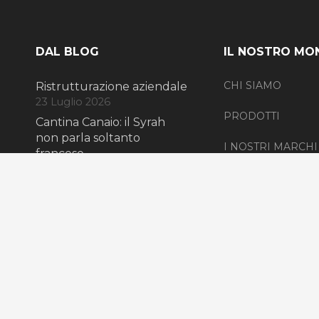
DAL BLOG
IL NOSTRO MO
CHI SIAMO
Ristrutturazione aziendale
23 Luglio 2026
PRODOTTI
Cantina Canaio: il Syrah
non parla soltanto
I NOSTRI MARCHI
francese
15 Maggio 2025
CONTATTI
Antico Castello: un
territorio può ricominciare
anche da una vigna
24 Aprile 2025