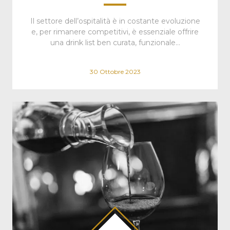
Il settore dell’ospitalità è in costante evoluzione
e, per rimanere competitivi, è essenziale offrire
una drink list ben curata, funzionale…
30 Ottobre 2023