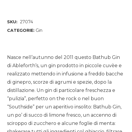
SKU:
27074
CATEGORIE:
Gin
Nasce nell’autunno del 2011 questo Bathub Gin
di Ableforth’s, un gin prodotto in piccole cuvèe e
realizzato mettendo in infusione a freddo bacche
di ginepro, scorze di agrumi e spezie, dopo la
distillazione. Un gin di particolare freschezza e
“pulizia”, perfetto on the rock o nel buon
“Southside” per un aperitivo insolito: Bathub Gin,
un po’ di succo di limone fresco, un accenno di
sciroppo di zucchero e alcune foglie di menta:
shakerare tutti gli ingredienti col ghiaccio, filtrare