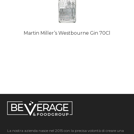
Martin Miller’s Westbourne Gin 70Cl
La nostra azienda nasce nel 2015 con la precisa volontà di creare una