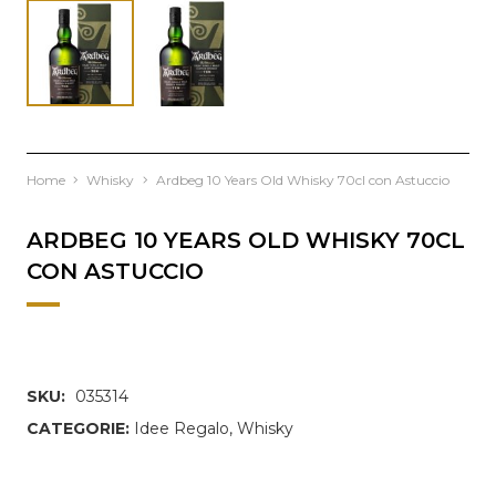
Home
Whisky
Ardbeg 10 Years Old Whisky 70cl con Astuccio
ARDBEG 10 YEARS OLD WHISKY 70CL
CON ASTUCCIO
SKU:
035314
CATEGORIE:
Idee Regalo
,
Whisky