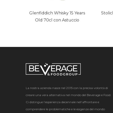
Glenfiddich Whisky 15 Years
Stoli
Old 70cl con Astuccio
La nostra azienda nasce nel 2015 con la precisa volontà di
creare una vera alternativa nel mondo del Beverage e Food.
Ci distingue l’esperienza decennale nell’affrontare e
comprendere le problematiche e le esigenze del mondo