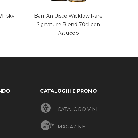
Whisky
Barr An Uisce Wicklow Rare
Signature Blend 70cl con
Astuccio
NDO
CATALOGHI E PROMO
CATALOGO VINI
MAGAZINE