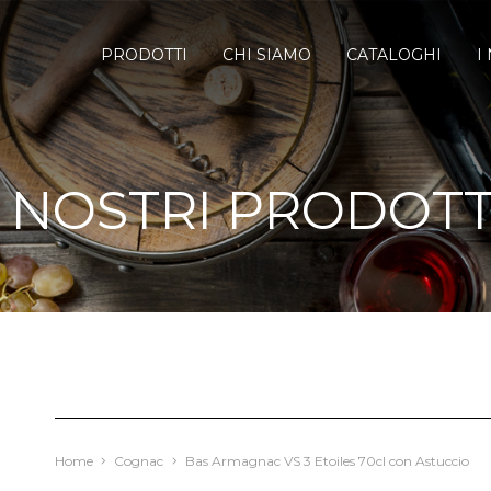
PRODOTTI
CHI SIAMO
CATALOGHI
I
I NOSTRI PRODOTT
Home
Cognac
Bas Armagnac VS 3 Etoiles 70cl con Astuccio