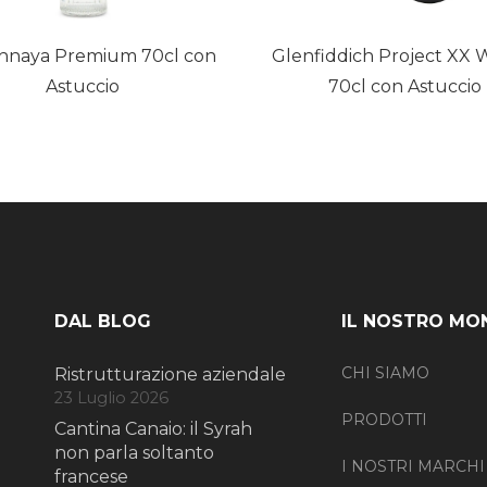
chnaya Premium 70cl con
Glenfiddich Project XX 
Astuccio
70cl con Astuccio
DAL BLOG
IL NOSTRO MO
CHI SIAMO
Ristrutturazione aziendale
23 Luglio 2026
PRODOTTI
Cantina Canaio: il Syrah
non parla soltanto
I NOSTRI MARCHI
francese