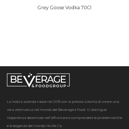
Grey Goose Vodka 70Cl
La nostra azienda nasce nel 2015 con la precisa volontà di creare una
vera alternativa nel mondo del Beverage e Food. Ci distingue
l’esperienza decennale nell’affrontare e comprendere le problematiche
e le esigenze del mondo Ho.Re.Ca.