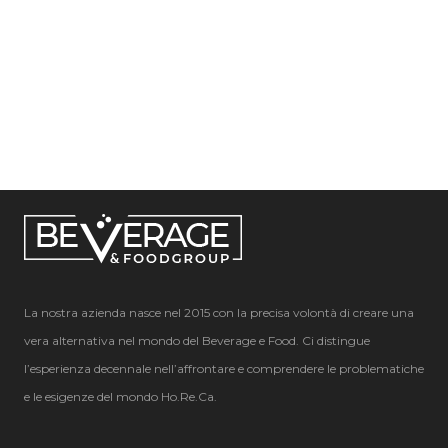
La nostra azienda nasce nel 2015 con la precisa volontà di creare una
vera alternativa nel mondo del Beverage e Food. Ci distingue
l’esperienza decennale nell’affrontare e comprendere le problematiche
e le esigenze del mondo Ho.Re.Ca.