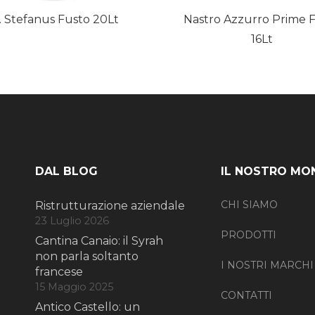
. Stefanus Fusto 20Lt
Nastro Azzurro Prime 
16Lt
DAL BLOG
IL NOSTRO MO
CHI SIAMO
Ristrutturazione aziendale
23 Luglio 2026
PRODOTTI
Cantina Canaio: il Syrah
non parla soltanto
I NOSTRI MARCHI
francese
15 Maggio 2025
CONTATTI
Antico Castello: un