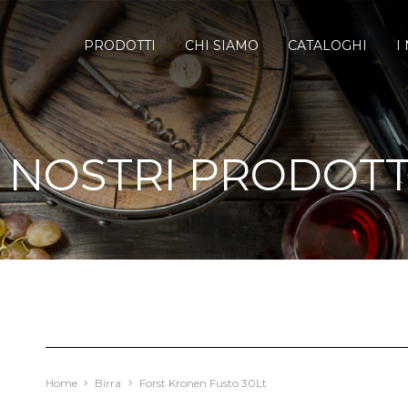
PRODOTTI
CHI SIAMO
CATALOGHI
I
I NOSTRI PRODOTT
Home
Birra
Forst Kronen Fusto 30Lt