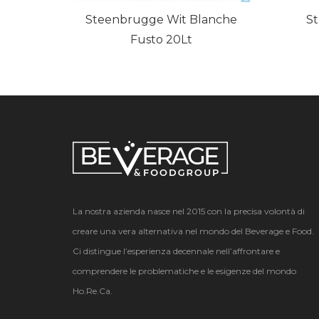
Steenbrugge Wit Blanche
St
Fusto 20Lt
La nostra azienda nasce nel 2015 con la precisa volontà di
creare una vera alternativa nel mondo del Beverage e Food.
Ci distingue l’esperienza decennale nell’affrontare e
comprendere le problematiche e le esigenze del mondo
Ho.Re.Ca.