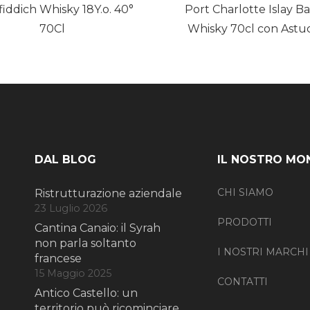
iddich Whisky 18Y.o. 40°
Port Charlotte Islay Ba
70Cl
Whisky 70cl con Astu
DAL BLOG
IL NOSTRO MO
CHI SIAMO
Ristrutturazione aziendale
23 Luglio 2026
PRODOTTI
Cantina Canaio: il Syrah
non parla soltanto
I NOSTRI MARCHI
francese
15 Maggio 2025
CONTATTI
Antico Castello: un
territorio può ricominciare