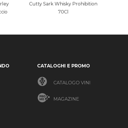
rley
Cutty Sark Whisky Prohibition
ccio
70Cl
NDO
CATALOGHI E PROMO
CATALOGO VINI
MAGAZINE