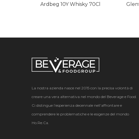
Ardbeg 10Y Whisky 70Cl
Glenf
La nostra azienda nasce nel 2015 con la precisa volontà di
creare una vera alternativa nel mondo del Beverage e Food.
Ci distingue l’esperienza decennale nell’affrontare e
comprendere le problematiche e le esigenze del mondo
Ho.Re.Ca.