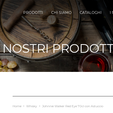
PRODOTTI
CHI SIAMO
CATALOGHI
I
I NOSTRI PRODOTT
Home
Whisky
Johnnie Walker Red Eye 70cl con Astuccio