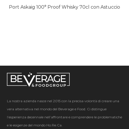
Port Askaig 100° Proof Whisky 70cl con Astuccio
La nostra azienda nasce nel 2015 con la precisa volontà di creare una
vera alternativa nel mondo del Beverage e Food. Ci distingue
l’esperienza decennale nell’affrontare e comprendere le problematiche
e le esigenze del mondo Ho.Re.Ca.