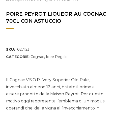
Poire Peyrot Liqueor Au Cognac 70cl con Astuccio
POIRE PEYROT LIQUEOR AU COGNAC
70CL CON ASTUCCIO
SKU:
027123
CATEGORIE:
Cognac
,
Idee Regalo
Il Cognac V.S.O.P., Very Superior Old Pale,
invecchiato almeno 12 anni, è stato il primo a
essere prodotto dalla Maison Peyrot. Per questo
motivo oggi rappresenta l’emblema di un modus
operandi che, dalla vigna all’invecchiamento in