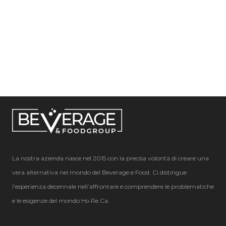
La nostra azienda nasce nel 2015 con la precisa volontà di creare una
vera alternativa nel mondo del Beverage e Food. Ci distingue
l’esperienza decennale nell’affrontare e comprendere le problematiche
e le esigenze del mondo Ho.Re.Ca.