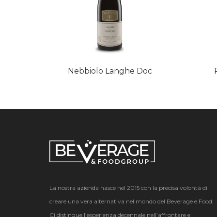
Nebbiolo Langhe Doc
La nostra azienda nasce nel 2015 con la precisa volontà di
creare una vera alternativa nel mondo del Beverage e Food.
Ci distingue l’esperienza decennale nell’affrontare e