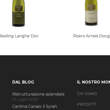
Riesling Langhe Doc
Roero Arneis Docg
DAL BLOG
IL NOSTRO MO
CHI SIAMO
Ristrutturazione aziendale
23 Luglio 2026
PRODOTTI
Cantina Canaio: il Syrah