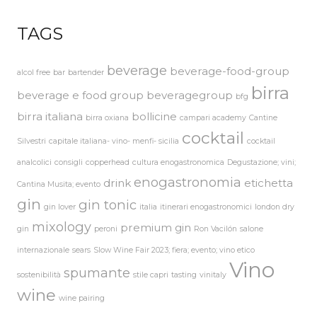
TAGS
beverage
beverage-food-group
alcol free
bar
bartender
birra
beverage e food group
beveragegroup
bfg
birra italiana
bollicine
birra oxiana
campari academy
Cantine
cocktail
Silvestri
capitale italiana- vino- menfi- sicilia
cocktail
analcolici
consigli
copperhead
cultura enogastronomica
Degustazione; vini;
enogastronomia
drink
etichetta
Cantina Musita; evento
gin
gin tonic
gin lover
italia
itinerari enogastronomici
london dry
mixology
premium gin
gin
peroni
Ron Vacilón
salone
internazionale
sears
Slow Wine Fair 2023; fiera; evento; vino etico
Vino
spumante
sostenibilità
stile capri
tasting
vinitaly
wine
wine pairing