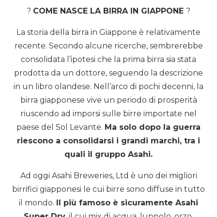
?
COME NASCE LA BIRRA IN GIAPPONE
?
La storia della birra in Giappone è relativamente
recente. Secondo alcune ricerche, sembrerebbe
consolidata l’ipotesi che la prima birra sia stata
prodotta da un dottore, seguendo la descrizione
in un libro olandese. Nell’arco di pochi decenni, la
birra giapponese vive un periodo di prosperità
riuscendo ad imporsi sulle birre importate nel
paese del Sol Levante.
Ma solo dopo la guerra
riescono a consolidarsi i grandi marchi, tra i
quali il gruppo Asahi.
Ad oggi Asahi Breweries, Ltd è uno dei migliori
birrifici giapponesi le cui birre sono diffuse in tutto
il mondo.
Il più famoso è sicuramente Asahi
Super Dry
, il cui mix di acqua, luppolo, orzo,