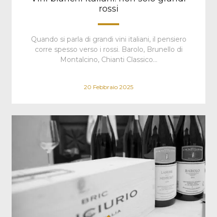
rossi
Quando si parla di grandi vini italiani, il pensiero
corre spesso verso i rossi. Barolo, Brunello di
Montalcino, Chianti Classico…
20 Febbraio 2025