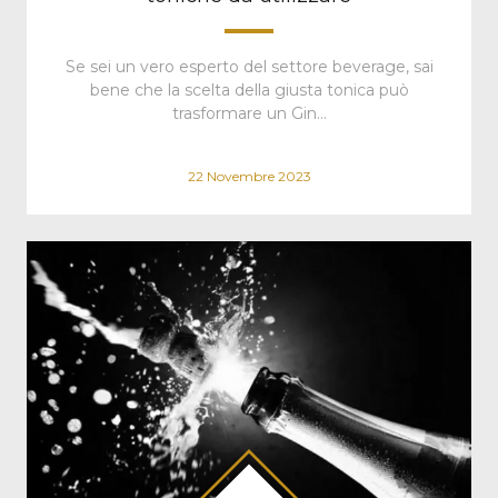
Se sei un vero esperto del settore beverage, sai
bene che la scelta della giusta tonica può
trasformare un Gin…
22 Novembre 2023