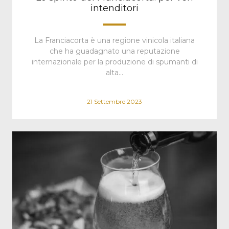
intenditori
La Franciacorta è una regione vinicola italiana
che ha guadagnato una reputazione
internazionale per la produzione di spumanti di
alta…
21 Settembre 2023