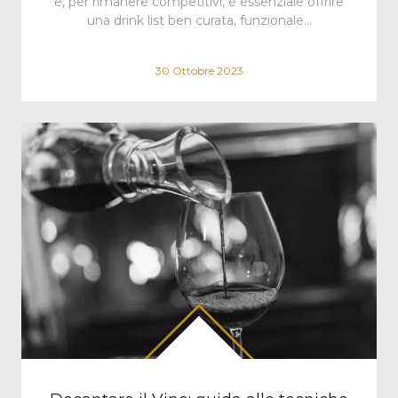
e, per rimanere competitivi, è essenziale offrire
una drink list ben curata, funzionale…
30 Ottobre 2023