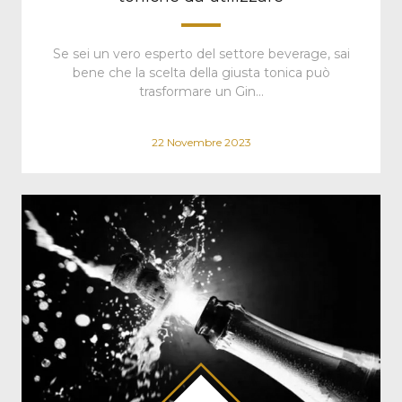
Se sei un vero esperto del settore beverage, sai
bene che la scelta della giusta tonica può
trasformare un Gin…
22 Novembre 2023