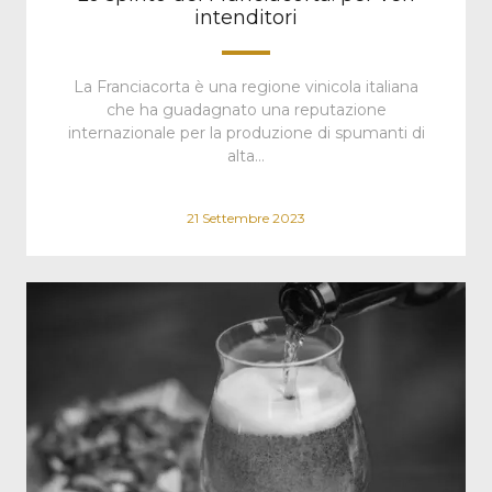
intenditori
La Franciacorta è una regione vinicola italiana
che ha guadagnato una reputazione
internazionale per la produzione di spumanti di
alta…
21 Settembre 2023