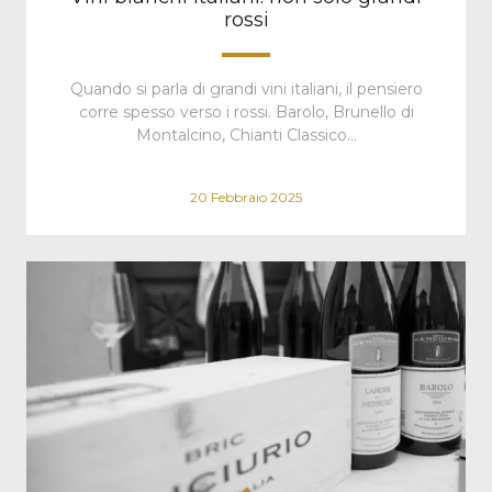
rossi
Quando si parla di grandi vini italiani, il pensiero
corre spesso verso i rossi. Barolo, Brunello di
Montalcino, Chianti Classico…
20 Febbraio 2025