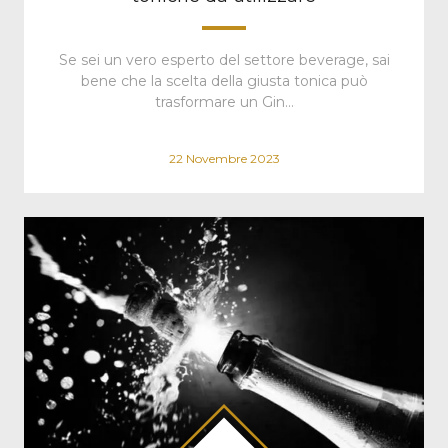
Se sei un vero esperto del settore beverage, sai
bene che la scelta della giusta tonica può
trasformare un Gin…
22 Novembre 2023