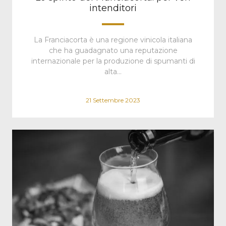
intenditori
La Franciacorta è una regione vinicola italiana
che ha guadagnato una reputazione
internazionale per la produzione di spumanti di
alta…
21 Settembre 2023