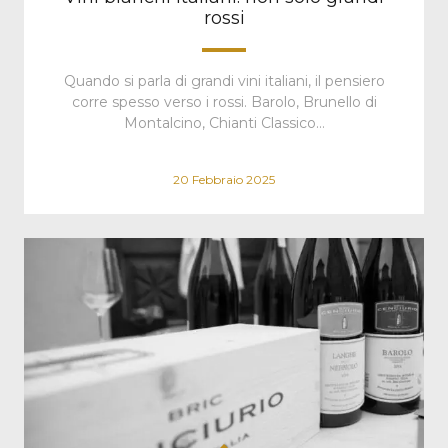
rossi
Quando si parla di grandi vini italiani, il pensiero
corre spesso verso i rossi. Barolo, Brunello di
Montalcino, Chianti Classico…
20 Febbraio 2025