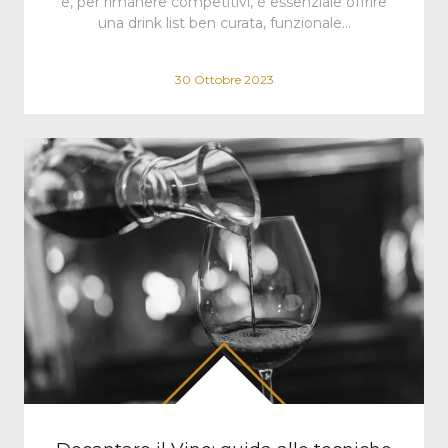
e, per rimanere competitivi, è essenziale offrire
una drink list ben curata, funzionale…
30 Ottobre 2023