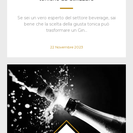
Se sei un vero esperto del settore beverage, sai
bene che la scelta della giusta tonica può
trasformare un Gin…
22 Novembre 2023