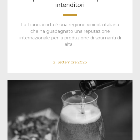
intenditori
La Franciacorta è una regione vinicola italiana
che ha guadagnato una reputazione
internazionale per la produzione di spumanti di
alta…
21 Settembre 2023