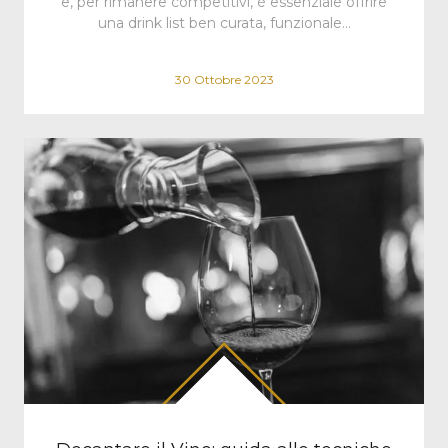
e, per rimanere competitivi, è essenziale offrire
una drink list ben curata, funzionale…
30 Ottobre 2023