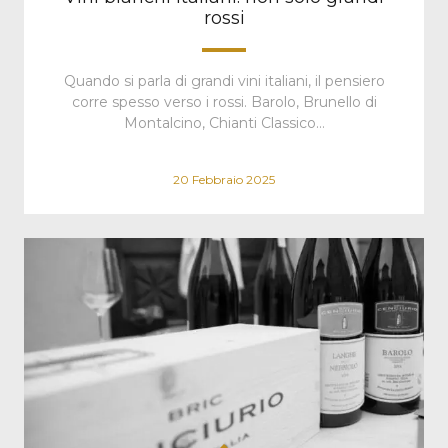
rossi
Quando si parla di grandi vini italiani, il pensiero
corre spesso verso i rossi. Barolo, Brunello di
Montalcino, Chianti Classico…
20 Febbraio 2025