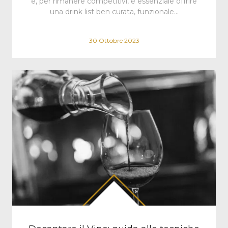
e, per rimanere competitivi, è essenziale offrire
una drink list ben curata, funzionale…
30 Ottobre 2023