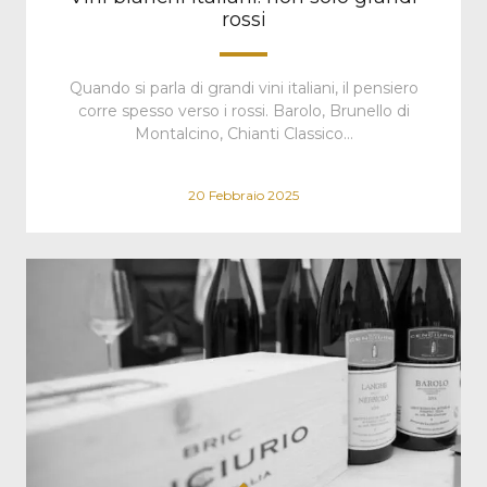
rossi
Quando si parla di grandi vini italiani, il pensiero
corre spesso verso i rossi. Barolo, Brunello di
Montalcino, Chianti Classico…
20 Febbraio 2025