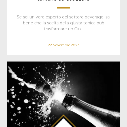
Se sei un vero esperto del settore beverage, sai
bene che la scelta della giusta tonica può
trasformare un Gin…
22 Novembre 2023