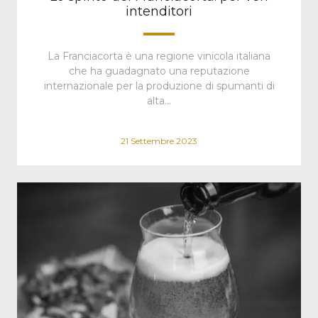
intenditori
La Franciacorta è una regione vinicola italiana
che ha guadagnato una reputazione
internazionale per la produzione di spumanti di
alta…
21 Settembre 2023