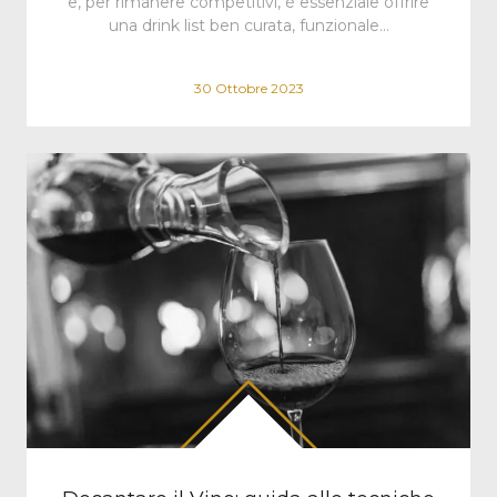
e, per rimanere competitivi, è essenziale offrire
una drink list ben curata, funzionale…
30 Ottobre 2023