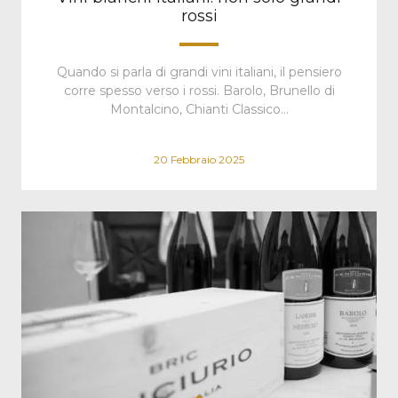
rossi
Quando si parla di grandi vini italiani, il pensiero
corre spesso verso i rossi. Barolo, Brunello di
Montalcino, Chianti Classico…
20 Febbraio 2025