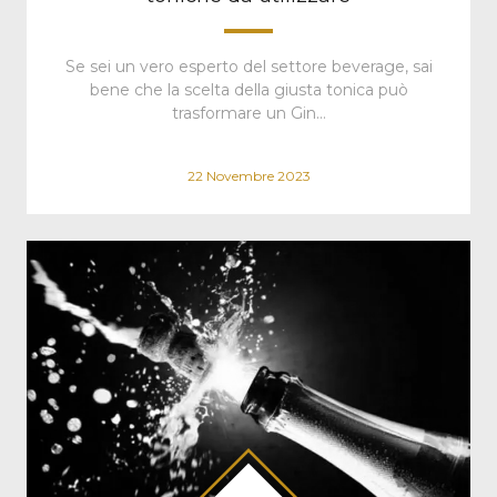
Se sei un vero esperto del settore beverage, sai
bene che la scelta della giusta tonica può
trasformare un Gin…
22 Novembre 2023