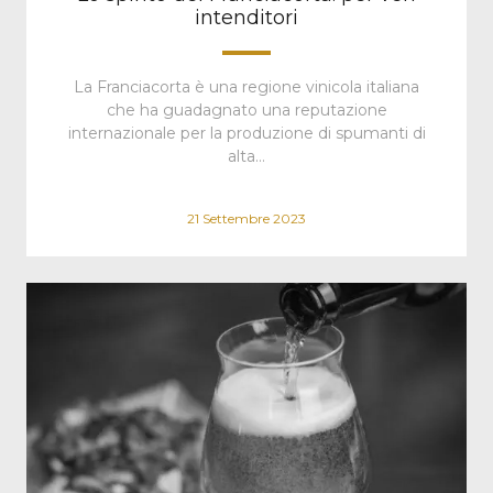
intenditori
La Franciacorta è una regione vinicola italiana
che ha guadagnato una reputazione
internazionale per la produzione di spumanti di
alta…
21 Settembre 2023