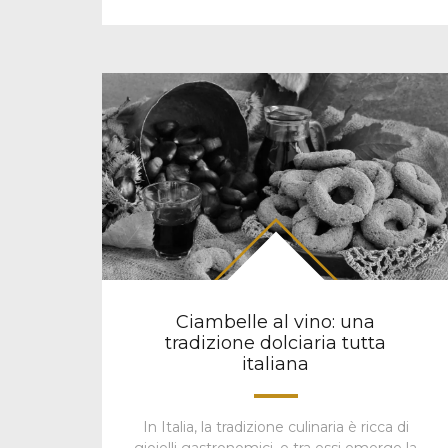
Ciambelle al vino: una
tradizione dolciaria tutta
italiana
In Italia, la tradizione culinaria è ricca di
gioielli gastronomici, e tra essi emerge la