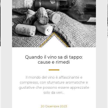
Quando il vino sa di tappo:
cause e rimedi
Il mondo del vino è affascinante e
complesso, con sfumature aromatiche e
gustative che possono essere apprezzate
solo da veri…
20 Dicembre 2023