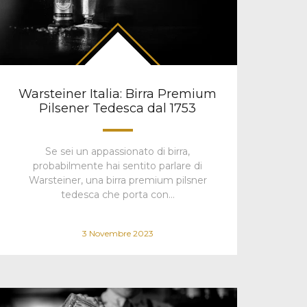
Warsteiner Italia: Birra Premium
Pilsener Tedesca dal 1753
Se sei un appassionato di birra,
probabilmente hai sentito parlare di
Warsteiner, una birra premium pilsner
tedesca che porta con…
3 Novembre 2023