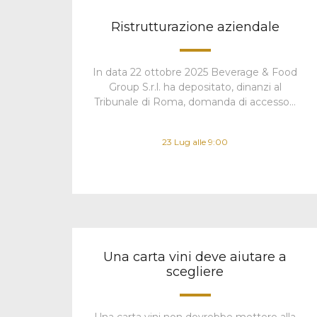
Ristrutturazione aziendale
In data 22 ottobre 2025 Beverage & Food
Group S.r.l. ha depositato, dinanzi al
Tribunale di Roma, domanda di accesso…
23 Lug alle 9:00
Una carta vini deve aiutare a
scegliere
Una carta vini non dovrebbe mettere alla