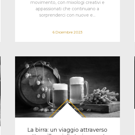
movimento, con mixologi creativi e
appassionati che continuano a
sorprenderci con nuove e…
6 Dicembre 2023
La birra: un viaggio attraverso