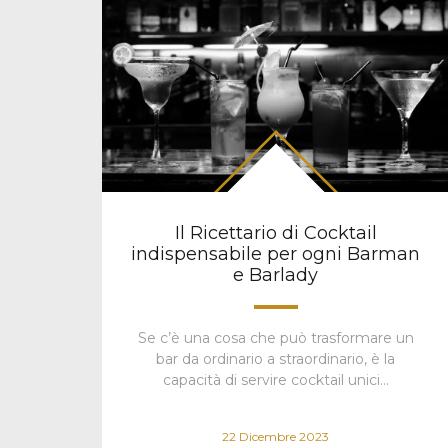
Il Ricettario di Cocktail
indispensabile per ogni Barman
e Barlady
Se c’è una cosa che può trasformare un
bar da ordinario a straordinario, è la
capacità di servire cocktail unici…
22 Dicembre 2023