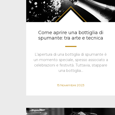
Come aprire una bottiglia di
spumante: tra arte e tecnica
L’apertura di una bottiglia di spumante è
un momento speciale, spesso associato a
celebrazioni e festività. Tuttavia, stappare
una bottiglia…
15 Novembre 2023