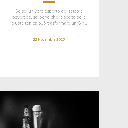
Se sei un vero esperto del settore
beverage, sai bene che la scelta della
giusta tonica può trasformare un Gin…
22 Novembre 2023