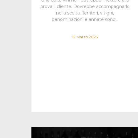
prova il cliente. Dovrebbe accompagnarlo
nella scelta. Territori, vitigni,
denominazioni e annate sono…
12 Marzo 2025