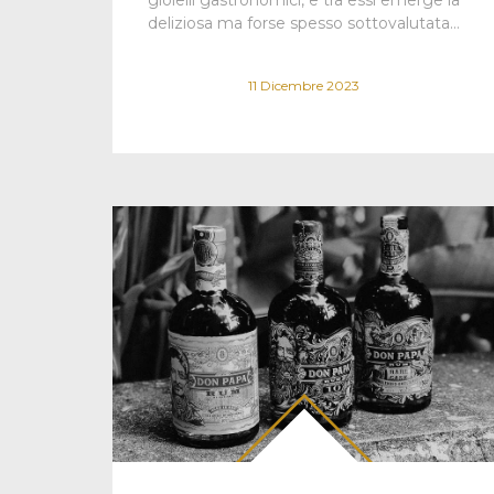
deliziosa ma forse spesso sottovalutata…
11 Dicembre 2023