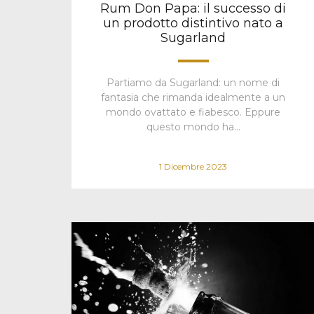
Rum Don Papa: il successo di
un prodotto distintivo nato a
Sugarland
Partiamo da Sugarland: un nome di
fantasia che rimanda idealmente a un
mondo ovattato e fiabesco. Eppure
questo mondo ha…
1 Dicembre 2023