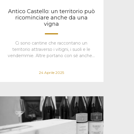
Antico Castello: un territorio può
ricominciare anche da una
vigna
Ci sono cantine che raccontano un
territorio attraverso i vitigni, i suoli e le
vendemmie. Altre portano con sé anche…
24 Aprile 2025