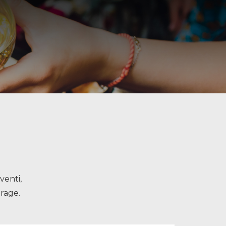
venti,
erage.