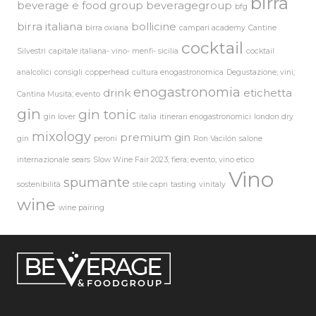
birra
beverage e food group
beveragegroup
bfg
birra italiana
bollicine
birra oxiana
campari academy
Cantine
cocktail
Silvestri
capitale italiana- vino- menfi- sicilia
cocktail
analcolici
consigli
copperhead
cultura enogastronomica
Degustazione; vini;
enogastronomia
drink
etichetta
Cantina Musita; evento
gin
gin tonic
gin lover
italia
itinerari enogastronomici
london dry
mixology
premium gin
gin
peroni
Ron Vacilón
salone
internazionale
sears
Slow Wine Fair 2023; fiera; evento; vino etico
Vino
spumante
sostenibilità
stile capri
tasting
vinitaly
wine
wine pairing