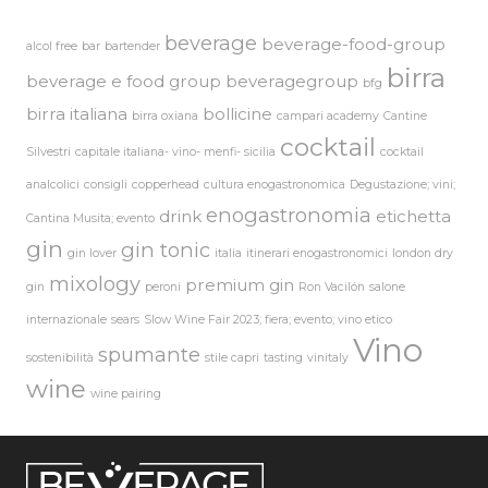
beverage
beverage-food-group
alcol free
bar
bartender
birra
beverage e food group
beveragegroup
bfg
birra italiana
bollicine
birra oxiana
campari academy
Cantine
cocktail
Silvestri
capitale italiana- vino- menfi- sicilia
cocktail
analcolici
consigli
copperhead
cultura enogastronomica
Degustazione; vini;
enogastronomia
drink
etichetta
Cantina Musita; evento
gin
gin tonic
gin lover
italia
itinerari enogastronomici
london dry
mixology
premium gin
gin
peroni
Ron Vacilón
salone
internazionale
sears
Slow Wine Fair 2023; fiera; evento; vino etico
Vino
spumante
sostenibilità
stile capri
tasting
vinitaly
wine
wine pairing