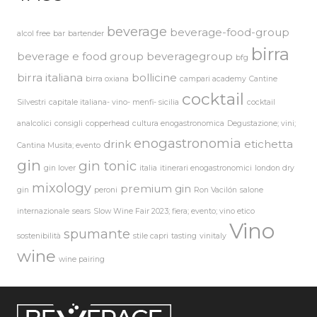
beverage
beverage-food-group
alcol free
bar
bartender
birra
beverage e food group
beveragegroup
bfg
birra italiana
bollicine
birra oxiana
campari academy
Cantine
cocktail
Silvestri
capitale italiana- vino- menfi- sicilia
cocktail
analcolici
consigli
copperhead
cultura enogastronomica
Degustazione; vini;
enogastronomia
drink
etichetta
Cantina Musita; evento
gin
gin tonic
gin lover
italia
itinerari enogastronomici
london dry
mixology
premium gin
gin
peroni
Ron Vacilón
salone
internazionale
sears
Slow Wine Fair 2023; fiera; evento; vino etico
Vino
spumante
sostenibilità
stile capri
tasting
vinitaly
wine
wine pairing