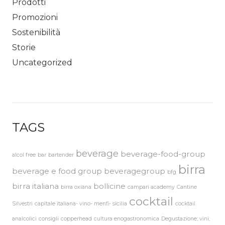
Prodotti
Promozioni
Sostenibilità
Storie
Uncategorized
TAGS
beverage
beverage-food-group
alcol free
bar
bartender
birra
beverage e food group
beveragegroup
bfg
birra italiana
bollicine
birra oxiana
campari academy
Cantine
cocktail
Silvestri
capitale italiana- vino- menfi- sicilia
cocktail
analcolici
consigli
copperhead
cultura enogastronomica
Degustazione; vini;