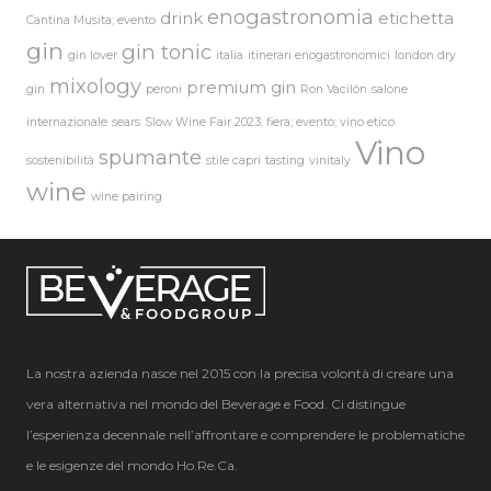
enogastronomia
drink
etichetta
Cantina Musita; evento
gin
gin tonic
gin lover
italia
itinerari enogastronomici
london dry
mixology
premium gin
gin
peroni
Ron Vacilón
salone
internazionale
sears
Slow Wine Fair 2023; fiera; evento; vino etico
Vino
spumante
sostenibilità
stile capri
tasting
vinitaly
wine
wine pairing
La nostra azienda nasce nel 2015 con la precisa volontà di creare una
vera alternativa nel mondo del Beverage e Food. Ci distingue
l’esperienza decennale nell’affrontare e comprendere le problematiche
e le esigenze del mondo Ho.Re.Ca.