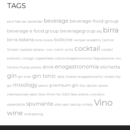
TAGS
beverage
beverage-food-group
alcol free
bar
bartender
birra
beverage e food group
beveragegroup
bfg
birra italiana
bollicine
birra oxiana
campari academy
Cantine
cocktail
Silvestri
capitale italiana- vino- menfi- sicilia
cocktail
analcolici
consigli
copperhead
cultura enogastronomica
Degustazione; vini;
enogastronomia
drink
etichetta
Cantina Musita; evento
gin
gin tonic
gin lover
italia
itinerari enogastronomici
london dry
mixology
premium gin
gin
peroni
Ron Vacilón
salone
internazionale
sears
Slow Wine Fair 2023; fiera; evento; vino etico
Vino
spumante
sostenibilità
stile capri
tasting
vinitaly
wine
wine pairing