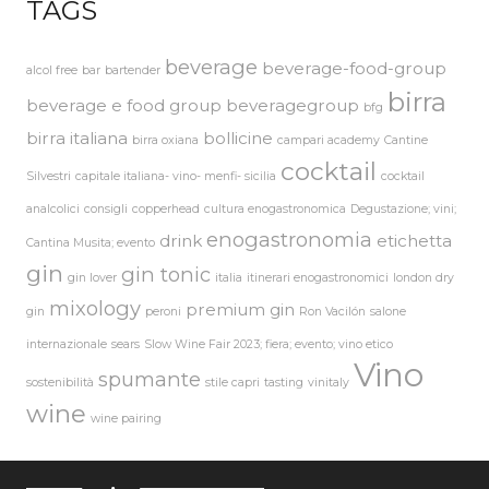
TAGS
beverage
beverage-food-group
alcol free
bar
bartender
birra
beverage e food group
beveragegroup
bfg
birra italiana
bollicine
birra oxiana
campari academy
Cantine
cocktail
Silvestri
capitale italiana- vino- menfi- sicilia
cocktail
analcolici
consigli
copperhead
cultura enogastronomica
Degustazione; vini;
enogastronomia
drink
etichetta
Cantina Musita; evento
gin
gin tonic
gin lover
italia
itinerari enogastronomici
london dry
mixology
premium gin
gin
peroni
Ron Vacilón
salone
internazionale
sears
Slow Wine Fair 2023; fiera; evento; vino etico
Vino
spumante
sostenibilità
stile capri
tasting
vinitaly
wine
wine pairing