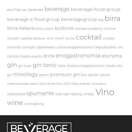
beverage
beverage-food-group
alcol free
bar
bartender
birra
beverage e food group
beveragegroup
bfg
birra italiana
bollicine
birra oxiana
campari academy
Cantine
cocktail
Silvestri
capitale italiana- vino- menfi- sicilia
cocktail
analcolici
consigli
copperhead
cultura enogastronomica
Degustazione; vini;
enogastronomia
drink
etichetta
Cantina Musita; evento
gin
gin tonic
gin lover
italia
itinerari enogastronomici
london dry
mixology
premium gin
gin
peroni
Ron Vacilón
salone
internazionale
sears
Slow Wine Fair 2023; fiera; evento; vino etico
Vino
spumante
sostenibilità
stile capri
tasting
vinitaly
wine
wine pairing